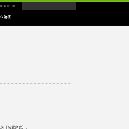
HTC 電子報
TC 論壇
查詢【裝置序號】。