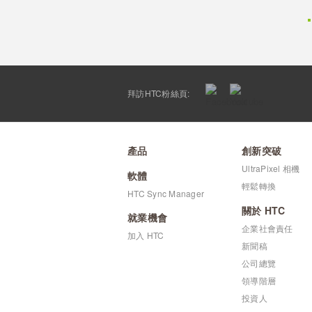
拜訪HTC粉絲頁:
產品
創新突破
UltraPixel 相機
軟體
輕鬆轉換
HTC Sync Manager
關於 HTC
就業機會
企業社會責任
加入 HTC
新聞稿
公司總覽
領導階層
投資人