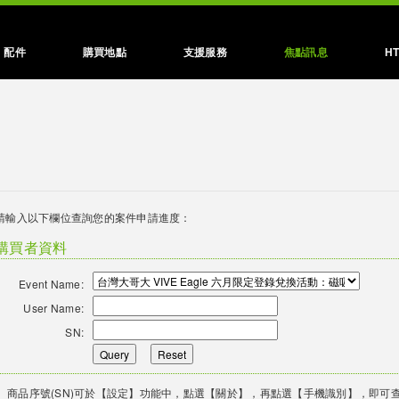
配件
購買地點
支援服務
焦點訊息
H
請輸入以下欄位查詢您的案件申請進度：
購買者資料
Event Name:
User Name:
SN:
Query
Reset
商品序號(SN)可於【設定】功能中，點選【關於】，再點選【手機識別】，即可