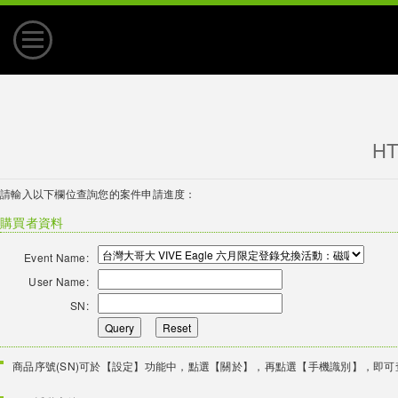
智慧型手機
H
配件
請輸入以下欄位查詢您的案件申請進度：
購買地點
購買者資料
支援服務
Event Name:
User Name:
焦點訊息
SN:
Query
Reset
HTC 論壇
商品序號(SN)可於【設定】功能中，點選【關於】，再點選【手機識別】，即